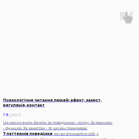
Психологічне читання людей: афект, захист,
регуляція, контакт
1
₴
120
₴
Ця лекція вчить бачити за поведінкою - логіку. За реакцією
- функцію. За захистом - те, що він прикриває.
7 паттернів поведінки
, які ви впізнаєте в собі, у