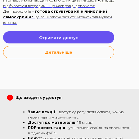
партнері, у клієнтах. Для кожного: як це виглядає в житті, що
відбувається всередині і що насправді допомагає.
Для психологів -
готова структура клінічних лінз і
самоскринінг
: де ваші власні захисти можуть гальмувати
клієнта.
Отримати доступ
ЯКЩО ЗАЛИШИЛИСЯ
Детальніше
ПИТАННЯ
Напишіть менеджеру підтримки
Написати
Що входить у доступ:
Запис лекції -
доступ одразу після оплати, можна
переглядати у зручний час
Доступ до матеріалів:
1,5 місяці
PDF-презентація
- усі ключові слайди та опорні тези
в одному файлі
Бонус:
подарунковий ваучер на навчання у школі