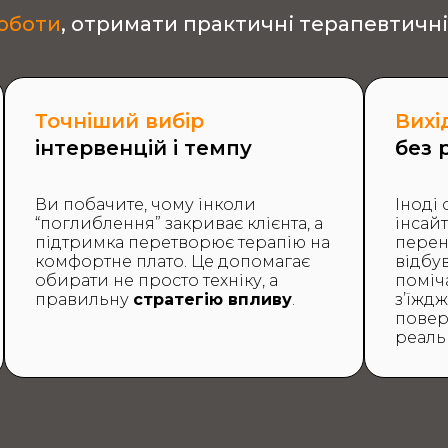
роботи
, отримати практичні терапевтичн
Точніший вибір
Вихі
інтервенцій і темпу
без 
Ви побачите, чому інколи
Іноді 
“поглиблення” закриває клієнта, а
інсайт
підтримка перетворює терапію на
перен
комфортне плато. Це допомагає
відбу
обирати не просто техніку, а
поміч
правильну
стратегію впливу
.
з’їжд
повер
реаль