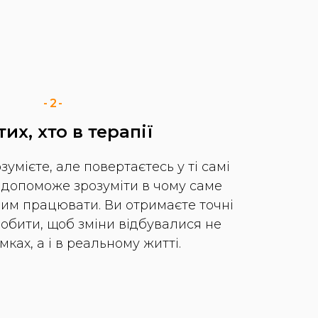
-2-
их, хто в терапії
умієте, але повертаєтесь у ті самі
я допоможе зрозуміти в чому саме
 цим працювати. Ви отримаєте точні
обити, щоб зміни відбувалися не
мках, а і в реальному житті.