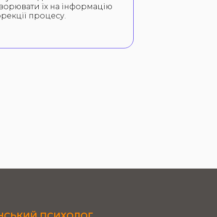
ворювати їх на інформацію
орекції процесу.
НСЬКИЙ ПСИХОЛОГ,