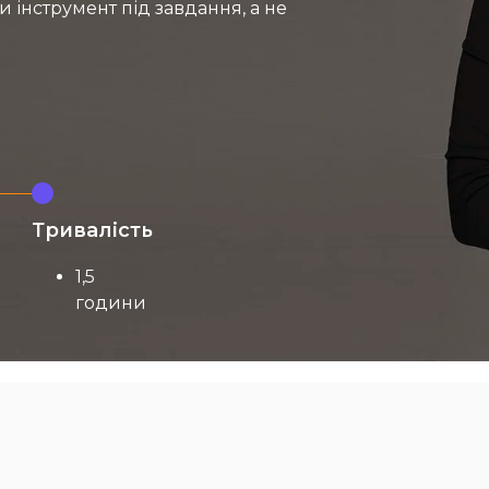
и інструмент під завдання, а не
Тривалість
1,5
години