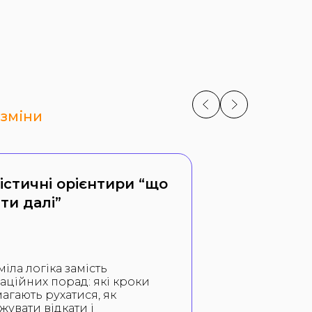
 зміни
істичні орієнтири “що
ти далі”
іла логіка замість
аційних порад: які кроки
агають рухатися, як
жувати відкати і