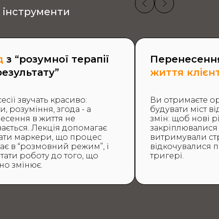
і інструменти
д
з “розумної терапії
Перенесен
результату”
життя клієн
сесії звучать красиво:
Ви отримаєте ор
и, розуміння, згода - а
будувати міст в
есення в життя не
змін: щоб нові р
вається. Лекція допомагає
закріплювалися 
ати маркери, що процес
витримували стр
жає в “розмовний режим”, і
відкочувалися 
тати роботу до того, що
тригері.
но змінює.