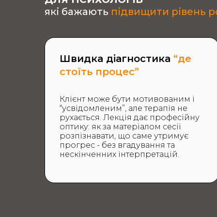
які бажають
підвищити рівень 
Швидка діагностика
“де
стоїть процес”
Клієнт може бути мотивованим і
“усвідомленим”, але терапія не
рухається. Лекція дає професійну
оптику: як за матеріалом сесії
розпізнавати,
що саме утримує
прогрес
- без вгадування та
нескінченних інтерпретацій.