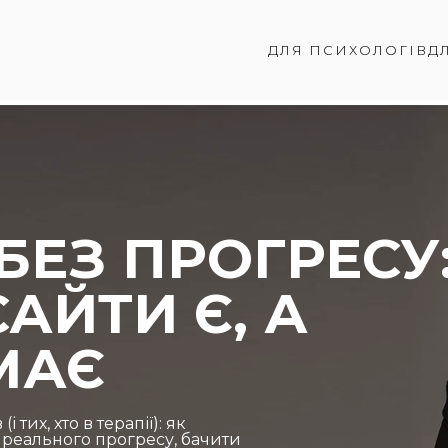
ДЛЯ ПСИХОЛОГІВ
ДЛ
БЕЗ ПРОГРЕСУ
АЙТИ Є, А
МАЄ
 тих, хто в терапії): як
д реального прогресу, бачити