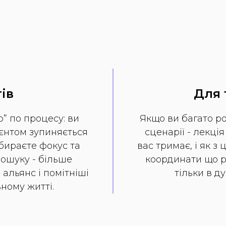
ів
Для т
ю” по процесу: ви
Якщо ви багато роз
ієнтом зупиняється
сценарії - лекці
обираєте фокус та
вас тримає, і як з
пошуку - більше
координати що р
альянс і помітніші
тільки в ду
ьному житті.