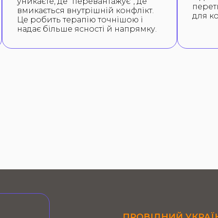
уникаєте, де “перевантажує”, де
перет
вмикається внутрішній конфлікт.
для к
Це робить терапію точнішою і
надає більше ясності й напрямку.
ПРОВІДНИЙ УКРАЇ