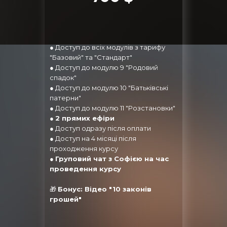
● Доступ до всіх модулів з тарифу
"Базовий" та "Стандарт"
● Доступ до модулю 9 "Родовий
спадок"
● Доступ до модулю 10 "Батьківські
патерни"
● Доступ до модулю 11 "Розстановки"
●
2 прямих ефіри
● Доступ одразу після оплати
● Доступ на 4 місяці після
проходження курсу
●
Груповий чат з Софією на час
проведення курсу
🎁
Бонус: Відео "10 законів
грошей"