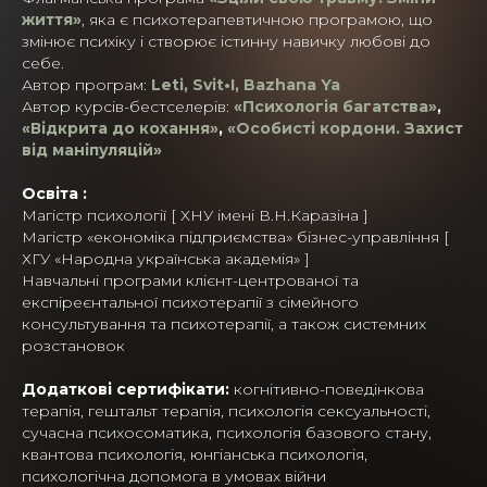
життя»
, яка є психотерапевтичною програмою, що
змінює психіку і створює істинну навичку любові до
себе.
Автор програм:
Leti, Svit•I, Bazhana Ya
Автор курсів-бестселерів:
«Психологія багатства»
,
«Відкрита до кохання»
,
«Особисті кордони. Захист
від маніпуляцій»
Освіта :
Магістр психології [ ХНУ імені В.Н.Каразіна ]
Магістр «економіка підприємства» бізнес-управління [
ХГУ «Народна українська академія» ]
Навчальні програми клієнт-центрованої та
експіреєнтальної психотерапії з сімейного
консультування та психотерапії, а також системних
розстановок
Додаткові сертифікати:
когнітивно-поведінкова
терапія, гештальт терапія, психологія сексуальності,
сучасна психосоматика, психологія базового стану,
квантова психологія, юнгіанська психологія,
психологічна допомога в умовах війни