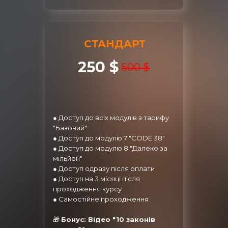
СТАНДАРТ
250 $
500 $
● Доступ до всіх модулів з тарифу
"Базовий"
● Доступ до модулю 7 "CODE 38"
● Доступ до модулю 8 "Далеко за
мільйон"
● Доступ одразу після оплати
● Доступ на 3 місяці після
проходження курсу
● Самостійне проходження
🎁
Бонус: Відео "10 законів